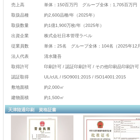
売上高
単体：150百万円 グループ全体：1,705百万円（
取扱品種
約2,600品種/年（2025年）
取扱数量
約1億1,900万枚/年（2025年）
出資企業
株式会社日本管理ラベル
従業員数
単体：25名 グループ全体：104名（2025年12
法人代表
清水隆吾
取得許可
印刷許可 / 認証印刷許可 / その他印刷品印刷許可
認証取得
UL/cUL / ISO9001:2015 / ISO14001:2015
敷地面積
約2,000㎡
建物面積
約1,500㎡
天津陸通印刷 資格証書